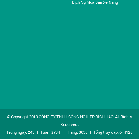
Dịch Vụ Mua Bán Xe Nâng
© Copyright 2019
CÔNG TY TNHH CÔNG NGHIỆP BÍCH HẢO
. All Rights
Reserved .
Trong ngày: 243
|
Tuần: 2734
|
Tháng: 3058
|
Tổng truy cập: 644128