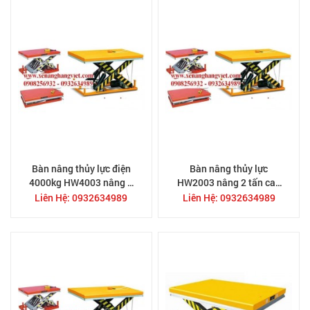
Bàn nâng thủy lực điện
Bàn nâng thủy lực
4000kg HW4003 nâng 4
HW2003 nâng 2 tấn cao
tấn cao 1.3M bàn nâng
1.3M bàn nâng điện
Liên Hệ: 0932634989
Liên Hệ: 0932634989
điện