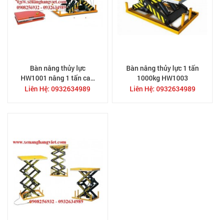
Bàn nâng thủy lực
Bàn nâng thủy lực 1 tấn
HW1001 nâng 1 tấn cao
1000kg HW1003
1M bàn nâng điện
Liên Hệ: 0932634989
Liên Hệ: 0932634989