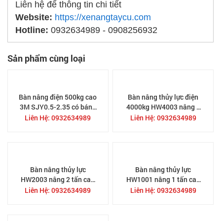
Liên hệ để thông tin chi tiết
Website:
https://xenangtaycu.com
Hotline:
0932634989 - 0908256932
Sản phẩm cùng loại
Bàn nâng điện 500kg cao
Bàn nâng thủy lực điện
3M SJY0.5-2.35 có bánh
4000kg HW4003 nâng 4
xe di chuyển
tấn cao 1.3M bàn nâng
Liên Hệ: 0932634989
Liên Hệ: 0932634989
điện
Bàn nâng thủy lực
Bàn nâng thủy lực
HW2003 nâng 2 tấn cao
HW1001 nâng 1 tấn cao
1.3M bàn nâng điện
1M bàn nâng điện
Liên Hệ: 0932634989
Liên Hệ: 0932634989