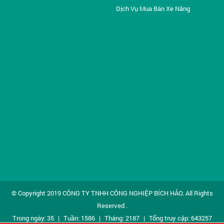
Dịch Vụ Mua Bán Xe Nâng
© Copyright 2019
CÔNG TY TNHH CÔNG NGHIỆP BÍCH HẢO
. All Rights
Reserved .
Trong ngày: 35
|
Tuần: 1586
|
Tháng: 2187
|
Tổng truy cập: 643257