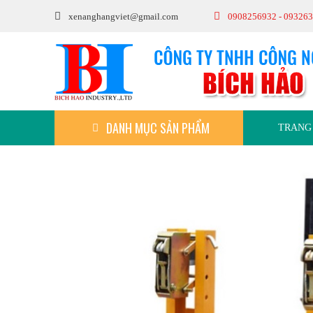
xenanghangviet@gmail.com
0908256932 - 09326
DANH MỤC SẢN PHẨM
TRANG