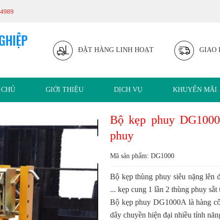
34989
ĐẶT HÀNG LINH HOẠT
GIAO 
 CHỦ
GIỚI THIỆU
DỊCH VỤ
KHUYẾN MÃI
Bộ kẹp phuy DG1000 
phuy
Mã sản phẩm: DG1000
Bộ kẹp thùng phuy siêu nặng lên 
... kẹp cung 1 lần 2 thùng phuy sắt
Bộ kẹp phuy DG1000A là hàng côn
dây chuyền hiện đại nhiều tính năng