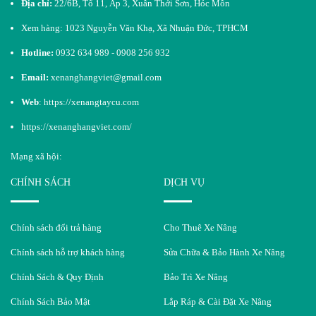
Địa chỉ:
22/6B, Tổ 11, Ấp 3, Xuân Thới Sơn, Hóc Môn
Xem hàng: 1023 Nguyễn Văn Khạ, Xã Nhuận Đức, TPHCM
Hotline:
0932 634 989 - 0908 256 932
Email:
xenanghangviet@gmail.com
Web
:
https://xenangtaycu.com
https://xenanghangviet.com/
Mạng xã hội:
CHÍNH SÁCH
DỊCH VỤ
Chính sách đổi trả hàng
Cho Thuê Xe Nâng
Chính sách hỗ trợ khách hàng
Sửa Chữa & Bảo Hành Xe Nâng
Chính Sách & Quy Định
Bảo Trì Xe Nâng
Chính Sách Bảo Mật
Lắp Ráp & Cài Đặt Xe Nâng