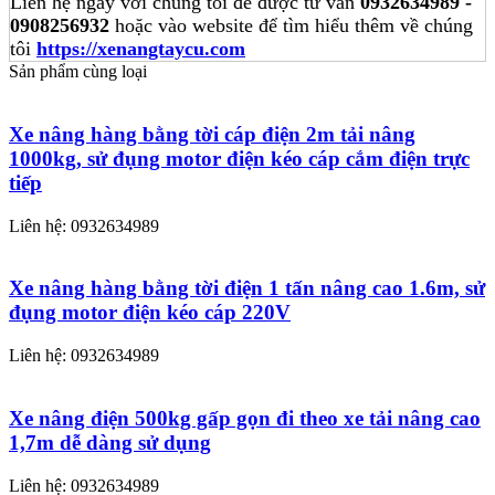
Liên hệ ngay với chúng tôi để được tư vấn
0932634989 -
0908256932
hoặc vào website để tìm hiểu thêm về chúng
tôi
https://xenangtaycu.com
Sản phẩm cùng loại
Xe nâng hàng bằng tời cáp điện 2m tải nâng
1000kg, sử đụng motor điện kéo cáp cắm điện trực
tiếp
Liên hệ: 0932634989
Xe nâng hàng bằng tời điện 1 tấn nâng cao 1.6m, sử
đụng motor điện kéo cáp 220V
Liên hệ: 0932634989
Xe nâng điện 500kg gấp gọn đi theo xe tải nâng cao
1,7m dễ dàng sử dụng
Liên hệ: 0932634989