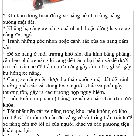
* Khi tạm dừng hoạt động xe nâng nên hạ càng nâng
xuống mặt đất.
* Không hạ càng xe nâng quá nhanh hoặc dừng hay rẽ xe
nâng đột ngột.
* Tránh những góc nhọn hoặc cạnh sắc của xe nâng đâm
vào.
* Để xe nâng ở môi trường khô ráo, địa hình bằng phẳng,
cần bao phủ xe nâng kĩ càng để tránh bụi bẩn và để dưới
nơi có mái che để tránh mưa nắng gây ẩm mốc, gỉ sét gây
hư hỏng xe nâng.
* Càng xe nâng nên được hạ thấp xuống mặt đất để tránh
vướng phải các vật dụng hoặc người khác va phải gây
thương tổn, gây ra các trường hợp nguy hiểm.
* Luôn kiểm tra phanh (thắng) xe nâng chắc chắn đã được
khóa.
* Tốt nhất nên cất xe nâng trong kho, nếu không có kho
có thể cất ở một nơi nào đó vắng vẻ và trống trải, tránh để
xe nâng cản trở lối đi của người khác và các phương tiện
khác qua lại.