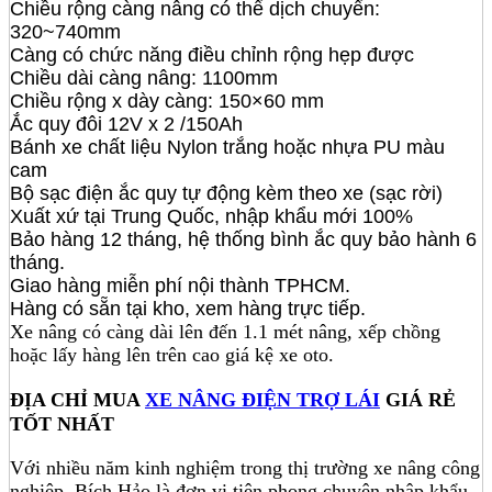
Chiều rộng càng nâng có thể dịch chuyển:
320~740mm
Càng có chức năng điều chỉnh rộng hẹp được
Chiều dài càng nâng: 1100mm
Chiều rộng x dày càng: 150×60 mm
Ắc quy đôi 12V x 2 /150Ah
Bánh xe chất liệu Nylon trắng hoặc nhựa PU màu
cam
Bộ sạc điện ắc quy tự động kèm theo xe (sạc rời)
Xuất xứ tại Trung Quốc, nhập khẩu mới 100%
Bảo hàng 12 tháng, hệ thống bình ắc quy bảo hành 6
tháng.
Giao hàng miễn phí nội thành TPHCM.
Hàng có sẵn tại kho, xem hàng trực tiếp.
Xe nâng có càng dài lên đến 1.1 mét nâng, xếp chồng
hoặc lấy hàng lên trên cao giá kệ xe oto.
ĐỊA CHỈ MUA
XE NÂNG ĐIỆN TRỢ LÁI
GIÁ RẺ
TỐT NHẤT
Với nhiều năm kinh nghiệm trong thị trường xe nâng công
nghiệp, Bích Hảo là đơn vị tiên phong chuyên nhập khẩu,