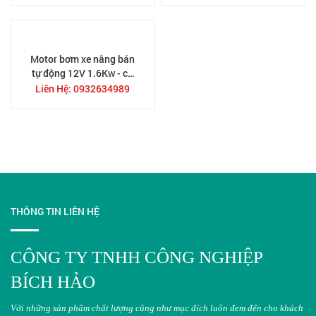
Motor bơm xe nâng bán
tự động 12V 1.6Kw - có
sẵn hàng TPHCM
Liên Hệ: 0932634989
THÔNG TIN LIÊN HỆ
CÔNG TY TNHH CÔNG NGHIỆP
BÍCH HẢO
Với những sản phẩm chất lượng cũng như mục đích luôn đem đến cho khách