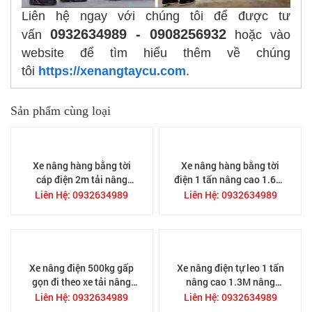
Liên hệ ngay với chúng tôi để được tư
0932634989 - 0908256932
vấn
hoặc vào
website để tìm hiểu thêm về chúng
tôi
https://xenangtaycu.com
.
Sản phẩm cùng loại
Xe nâng hàng bằng tời
Xe nâng hàng bằng tời
cáp điện 2m tải nâng
điện 1 tấn nâng cao 1.6m,
1000kg, sử đụng motor
sử đụng motor điện kéo
Liên Hệ: 0932634989
Liên Hệ: 0932634989
điện kéo cáp cắm điện
cáp 220V
trực tiếp
Xe nâng điện 500kg gấp
Xe nâng điện tự leo 1 tấn
gọn đi theo xe tải nâng
nâng cao 1.3M nâng
cao 1,7m dễ dàng sử
hàng đi theo xe tải
Liên Hệ: 0932634989
Liên Hệ: 0932634989
dụng