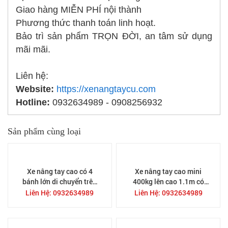
Giao hàng MIỄN PHÍ nội thành
Phương thức thanh toán linh hoạt.
Bảo trì sản phẩm TRỌN ĐỜI, an tâm sử dụng
mãi mãi.
Liên hệ:
Website:
https://xenangtaycu.com
Hotline:
0932634989 - 0908256932
Sản phẩm cùng loại
Xe nâng tay cao có 4
Xe nâng tay cao mini
bánh lớn di chuyển trên
400kg lên cao 1.1m có
nền đất gồ ghề và leo dốc
khung nâng ống inox và
Liên Hệ: 0932634989
Liên Hệ: 0932634989
nâng 1000kg 1.6M
mâm mặt bàn SDDJ1100