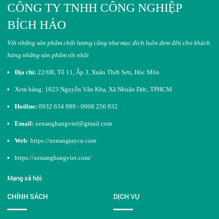
CÔNG TY TNHH CÔNG NGHIỆP
BÍCH HẢO
Với những sản phẩm chất lượng cũng như mục đích luôn đem đến cho khách
hàng những sản phẩm tốt nhất​
Địa chỉ:
22/6B, Tổ 11, Ấp 3, Xuân Thới Sơn, Hóc Môn
Xem hàng: 1023 Nguyễn Văn Khạ, Xã Nhuận Đức, TPHCM
Hotline:
0932 634 989 - 0908 256 932
Email:
xenanghangviet@gmail.com
Web
:
https://xenangtaycu.com
https://xenanghangviet.com/
Mạng xã hội:
CHÍNH SÁCH
DỊCH VỤ