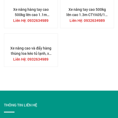
Xe nâng hàng tay cao
Xe nâng tay cao 500kg
500kg lên cao 1.1m
lên cao 1.3m CTYA05/13,
CTYA05/11, hàng có sẵn
hàng có sẵn tại TPHCM
Liên Hệ: 0932634989
Liên Hệ: 0932634989
tại TPHCM
Xe nâng cao và đẩy hàng
thùng loa kéo tủ lạnh, xe
nhẹ có thể theo xe tải
Liên Hệ: 0932634989
THÔNG TIN LIÊN HỆ