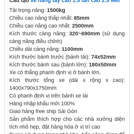
Cấu tạo
xe nâng tay cao 1.5 tấn cao 2.5 Mét
Tải trọng nâng:
1500kg
Chiều cao nâng thấp nhất:
85mm
Chiều cao nâng cao nhất:
2500mm
Kích thước càng nâng:
320~690mm
(sử dụng
càng nâng điều chỉnh)
Chiều dài càng nâng:
1100mm
Kích thước bánh trước (bánh tải):
74x52mm
Kích thước bánh sau (bánh lớn):
180x50mm
Xe có thắng phanh định vị ở bánh lớn.
Kích thước tổng xe (dài x rộng x cao):
1400x790x1750mm
Có phanh định vị trên bánh xe lái
Hàng nhập khẩu mới 100%
Giao hàng free ship Sài Gòn
Sản phẩm thích hợp cho các nhà xưởng diện
tích nhỏ hẹp, đặt hàng hóa ở vị trí cao