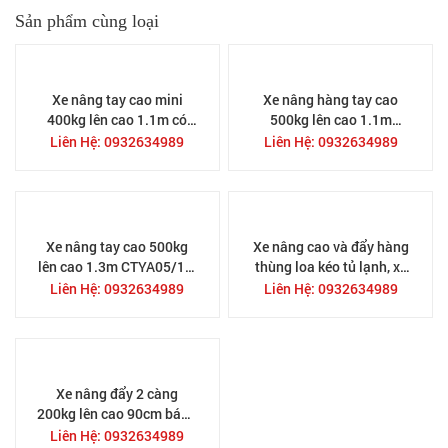
Sản phẩm cùng loại
Xe nâng tay cao mini
Xe nâng hàng tay cao
400kg lên cao 1.1m có
500kg lên cao 1.1m
khung nâng ống inox và
CTYA05/11, hàng có sẵn
Liên Hệ: 0932634989
Liên Hệ: 0932634989
mâm mặt bàn SDDJ1100
tại TPHCM
Xe nâng tay cao 500kg
Xe nâng cao và đẩy hàng
lên cao 1.3m CTYA05/13,
thùng loa kéo tủ lạnh, xe
hàng có sẵn tại TPHCM
nhẹ có thể theo xe tải
Liên Hệ: 0932634989
Liên Hệ: 0932634989
Xe nâng đẩy 2 càng
200kg lên cao 90cm bánh
lớn giá rẻ tại TPHCM
Liên Hệ: 0932634989